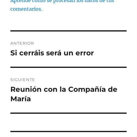
Aprende cómo se procesan los datos de tus
comentarios.
Navegación
ANTERIOR
de
Si cerráis será un error
Entrada
anterior:
entradas
SIGUIENTE
Reunión con la Compañía de
Entrada
siguiente:
María