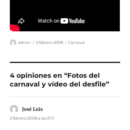
Autor
Publicado
Categorías
admin
3 febrero 2008
Carnaval
el
4 opiniones en “Fotos del
carnaval y vídeo del desfile”
José Luis
dice:
3 febrero 2008 a las 21:11