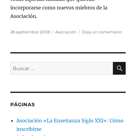
incorporarse como nuevos miebros de la
Asociación.
Publicado
Categorías
en
28 septiembre 2008
Asociación
Deja un comentario
el
Segui
en
la
brecha
BU
Buscar
por:
PÁGINAS
Asociación «La Enseñanza Siglo XXI»: Cómo
inscribirse