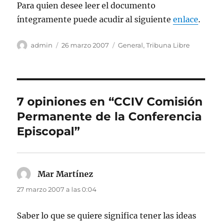
Para quien desee leer el documento
íntegramente puede acudir al siguiente
enlace
.
Autor
Publicado
Categorías
admin
26 marzo 2007
General
,
Tribuna Libre
el
7 opiniones en “CCIV Comisión
Permanente de la Conferencia
Episcopal”
Mar Martínez
dice:
27 marzo 2007 a las 0:04
Saber lo que se quiere significa tener las ideas