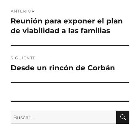
Navegación
ANTERIOR
de
Reunión para exponer el plan
Entrada
anterior:
de viabilidad a las familias
entradas
SIGUIENTE
Desde un rincón de Corbán
Entrada
siguiente:
BU
Buscar
por: