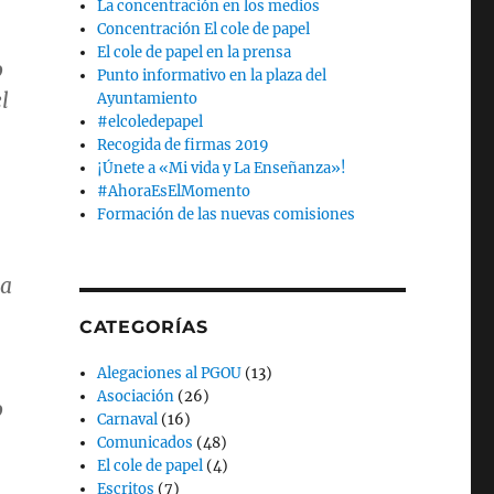
La concentración en los medios
Concentración El cole de papel
El cole de papel en la prensa
o
Punto informativo en la plaza del
l
Ayuntamiento
#elcoledepapel
Recogida de firmas 2019
¡Únete a «Mi vida y La Enseñanza»!
#AhoraEsElMomento
Formación de las nuevas comisiones
ra
CATEGORÍAS
Alegaciones al PGOU
(13)
Asociación
(26)
o
Carnaval
(16)
Comunicados
(48)
El cole de papel
(4)
Escritos
(7)