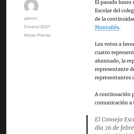
El pasado lunes 
Escolar del cole
Autor
admin
de la continuida
Publicado
3 marzo 2007
Montañés
.
el
Categorías
Notas
,
Prensa
Los votos a favo
cuatro represent
alumnado, la rep
representante de
representantes d
A continuación 
comunicación a t
El Consejo Esc
día 26 de febr