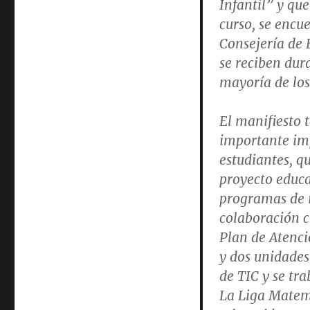
Infantil” y qu
curso, se encu
Consejería de E
se reciben dur
mayoría de los
El manifiesto 
importante imp
estudiantes, q
proyecto educa
programas de 
colaboración c
Plan de Atenci
y dos unidade
de TIC y se tr
La Liga Matemát