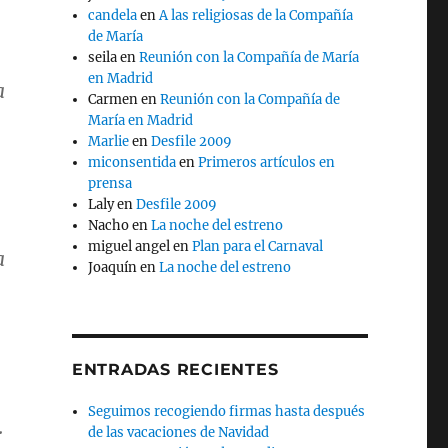
candela
en
A las religiosas de la Compañía
de María
seila
en
Reunión con la Compañía de María
en Madrid
a
Carmen
en
Reunión con la Compañía de
María en Madrid
Marlie
en
Desfile 2009
miconsentida
en
Primeros artículos en
prensa
Laly
en
Desfile 2009
Nacho
en
La noche del estreno
miguel angel
en
Plan para el Carnaval
a
Joaquín
en
La noche del estreno
ENTRADAS RECIENTES
Seguimos recogiendo firmas hasta después
.
de las vacaciones de Navidad