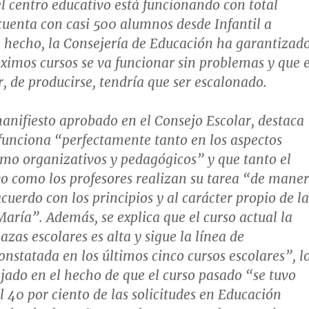
l centro educativo está funcionando con total
uenta con casi 500 alumnos desde Infantil a
 hecho, la Consejería de Educación ha garantizad
óximos cursos se va funcionar sin problemas y que e
r, de producirse, tendría que ser escalonado.
anifiesto aprobado en el Consejo Escolar, destaca
 funciona “perfectamente tanto en los aspectos
mo organizativos y pedagógicos” y que tanto el
vo como los profesores realizan su tarea “de mane
acuerdo con los principios y al carácter propio de la
ría”. Además, se explica que el curso actual la
zas escolares es alta y sigue la línea de
nstatada en los últimos cinco cursos escolares”, l
lejado en el hecho de que el curso pasado “se tuvo
l 40 por ciento de las solicitudes en Educación