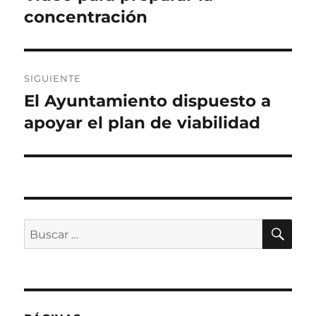
anterior:
concentración
entradas
SIGUIENTE
El Ayuntamiento dispuesto a
Entrada
siguiente:
apoyar el plan de viabilidad
BU
Buscar
por: