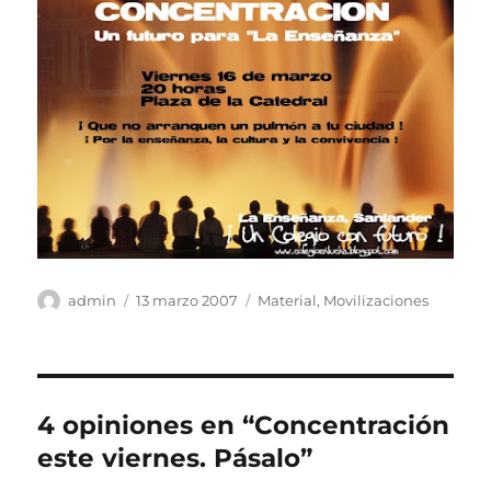
Autor
Publicado
Categorías
admin
13 marzo 2007
Material
,
Movilizaciones
el
4 opiniones en “Concentración
este viernes. Pásalo”