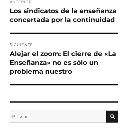
ANTERIOR
de
Los sindicatos de la enseñanza
Entrada
anterior:
concertada por la continuidad
entradas
SIGUIENTE
Alejar el zoom: El cierre de «La
Entrada
siguiente:
Enseñanza» no es sólo un
problema nuestro
BU
Buscar
por: