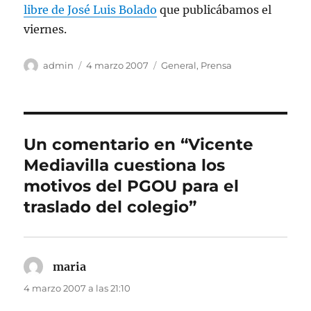
libre de José Luis Bolado
que publicábamos el
viernes.
Autor
Publicado
Categorías
admin
4 marzo 2007
General
,
Prensa
el
Un comentario en “Vicente
Mediavilla cuestiona los
motivos del PGOU para el
traslado del colegio”
maria
dice:
4 marzo 2007 a las 21:10