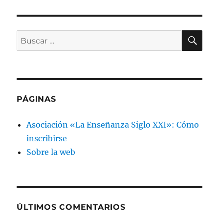
El
cole
de
papel
BU
Buscar
por:
PÁGINAS
Asociación «La Enseñanza Siglo XXI»: Cómo
inscribirse
Sobre la web
ÚLTIMOS COMENTARIOS