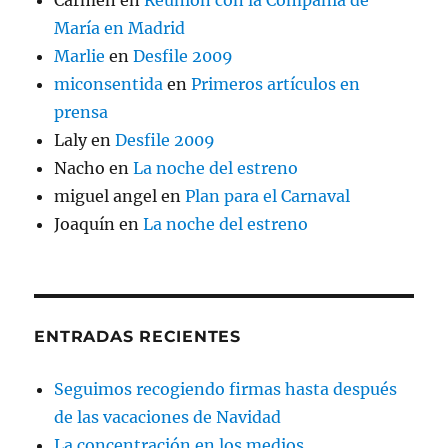
Carmen
en
Reunión con la Compañía de
María en Madrid
Marlie
en
Desfile 2009
miconsentida
en
Primeros artículos en
prensa
Laly
en
Desfile 2009
Nacho
en
La noche del estreno
miguel angel
en
Plan para el Carnaval
Joaquín
en
La noche del estreno
ENTRADAS RECIENTES
Seguimos recogiendo firmas hasta después
de las vacaciones de Navidad
La concentración en los medios